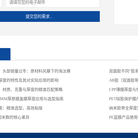
闻
、头部锁量过冬：原材料风暴下的淘汰赛
​双面胶不同“胶
厚度的特性及其对实际应用的影响
AB胶（双面胶
：材质、克重与厚度的精准匹配策略
CPP薄膜厚度
25MM厚原膜盖膜厚度应用与选型指南
PET硅胶保护
南：精准选型，高效粘接
纳米胶带全厚度矩
同米数的核心差异
PE蓝膜产品使