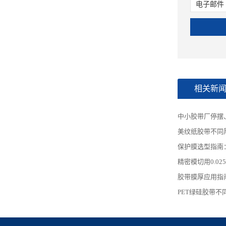
电子邮件
相关新
中小胶带厂停摆
美纹纸胶带不同
保护膜选型指南
精密模切用0.0
胶带膜厚应用指
PET绿硅胶带不