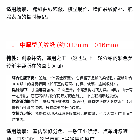
适用场景：
精细曲线遮蔽、模型制作、墙面裂纹修补、脆
弱表面的临时标记。
二、 中厚型美纹纸 (约 0.13mm - 0.16mm)
特性：刚柔并济，通用之王
（这也是上一轮介绍的彩色美
纹纸主要所在的厚度区间）
综合性能平衡：
这是一个“黄金厚度”。它保留了足够的柔韧性，能够贴合
90%以上的常见表面（如平直的墙面、门框、玻璃、金属板材）。
挺度适中：
手撕非常容易，断面整齐，不需要剪刀或刀具。同时，由于有
一定厚度，它在粘贴后能保持较好的直线度，不会软塌塌地变形。
抗渗锁边能力佳：
纸基的纤维结构足够致密，能有效抵抗大多数水性漆和
普通油性漆的渗透，形成清晰的分色边缘。
支撑力足够：
能够稳稳地承载遮蔽膜或报纸的重量，不会因重力作用而自
然脱落。
适用场景：
室内装修分色、一般工业喷涂、汽车烤漆遮
蔽、日常DIY。这是市面上最通用的厚度。