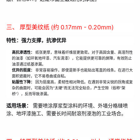
三、 厚型美纹纸 (约 0.17mm - 0.20mm)
特性：强力支撑，抗渗优异
高抗渗透性：
纸张更厚，意味着纤维层更致密。对于高固含量、高溶剂性
的油漆（如环氧地坪漆、汽车清漆），它能提供更可靠的屏障，有效防止
油漆通过纸基渗漏。
优异的挺度：
非常容易操作，即使是新手也能贴出笔直的线条。在进行大
面积遮蔽时，它不易卷曲或自粘。
贴服性下降：
因为挺度高，柔韧性相对降低。在遇到非常尖锐的拐角或复
杂的曲面时，可能会因为“太硬”而无法完全贴合，产生空隙（俗称“架
桥”），反而导致渗漏。
适用场景：
需要喷涂厚浆型涂料的环境、外墙分格缝喷
涂、地坪漆施工、需要长时间耐溶剂浸泡的工业场合。