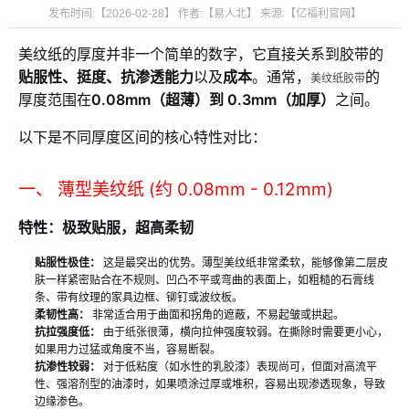
发布时间:【2026-02-28】 作者:【易人北】 来源:【亿福利官网】
美纹纸的厚度并非一个简单的数字，它直接关系到胶带的
贴服性、挺度、抗渗透能力
以及
成本
。通常，
的
美纹纸胶带
厚度范围在
0.08mm（超薄）到 0.3mm（加厚）
之间。
以下是不同厚度区间的核心特性对比：
一、 薄型美纹纸 (约 0.08mm - 0.12mm)
特性：极致贴服，超高柔韧
贴服性极佳：
这是最突出的优势。薄型美纹纸非常柔软，能够像第二层皮
肤一样紧密贴合在不规则、凹凸不平或弯曲的表面上，如粗糙的石膏线
条、带有纹理的家具边框、铆钉或波纹板。
柔韧性高：
非常适合用于曲面和拐角的遮蔽，不易起皱或拱起。
抗拉强度低：
由于纸张很薄，横向拉伸强度较弱。在撕除时需要更小心，
如果用力过猛或角度不当，容易断裂。
抗渗性较弱：
对于低粘度（如水性的乳胶漆）表现尚可，但面对高流平
性、强溶剂型的油漆时，如果喷涂过厚或堆积，容易出现渗透现象，导致
边缘渗色。