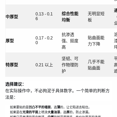
综合性能
无明显短
0.13 - 0.1
中厚型
6
均衡
板
抗渗透
贴曲面能
0.17 - 0.2
厚型
强、挺度
0
力下降
高
坚韧、可
几乎不能
特厚型
0.21 以上
作物理防
贴曲面
护
选择建议：
在实际操作中，不必拘泥于具体数字。一个简单的判断方
法是：
如果要贴的是
凹凸不平的墙面
，选
薄
的，让它陷进去粘住。
如果是在
光滑的平面
上喷涂
大量油漆
，选
厚
的，防止渗漏。