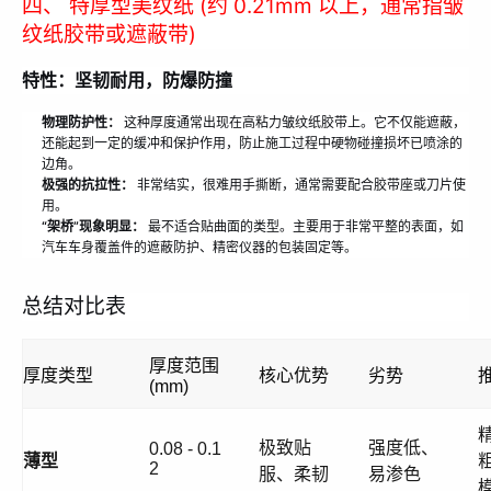
四、 特厚型美纹纸 (约 0.21mm 以上，通常指皱
纹纸胶带或遮蔽带)
特性：坚韧耐用，防爆防撞
物理防护性：
这种厚度通常出现在高粘力皱纹纸胶带上。它不仅能遮蔽，
还能起到一定的缓冲和保护作用，防止施工过程中硬物碰撞损坏已喷涂的
边角。
极强的抗拉性：
非常结实，很难用手撕断，通常需要配合胶带座或刀片使
用。
“架桥”现象明显：
最不适合贴曲面的类型。主要用于非常平整的表面，如
汽车车身覆盖件的遮蔽防护、精密仪器的包装固定等。
总结对比表
厚度范围
厚度类型
核心优势
劣势
(mm)
极致贴
强度低、
0.08 - 0.1
薄型
2
服、柔韧
易渗色