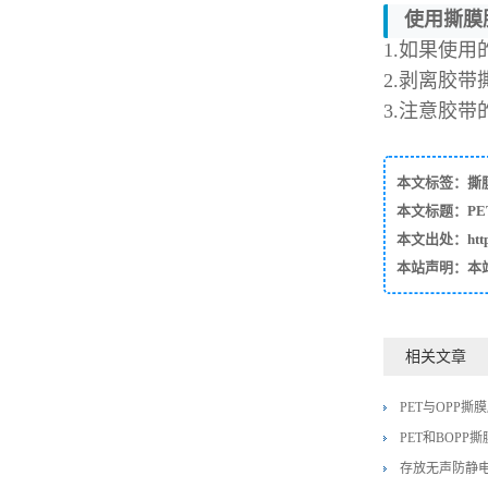
使用撕膜
1.如果使
2.剥离胶
3.注意胶
本文标签：
撕
本文标题：P
本文出处：https:/
本站声明：本
相关文章
PET与OPP
PET和BOP
存放无声防静