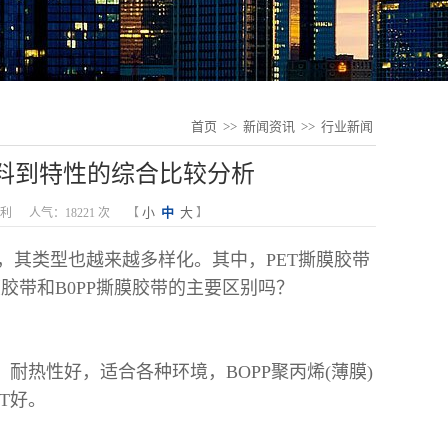
首页
>>
新闻资讯
>>
行业新闻
材料到特性的综合比较分析
小
中
大
利
人气：18221 次
【
】
，其类型也越来越多样化。其中，PET撕膜胶带
胶带和B0PP撕膜胶带的主要区别吗？
，耐热性好，适合各种环境，
B
OPP聚丙烯(薄膜)
T好。