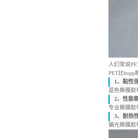
人们常说PE
PET比b
1、黏性
蓝色撕膜胶
2、性能
专业撕膜胶
3、耐热
偏光撕膜胶