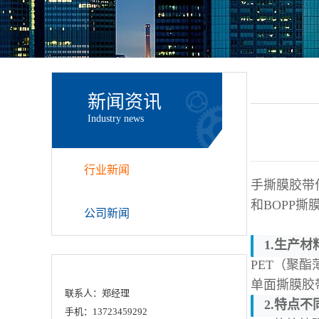
新闻资讯
Industry news
行业新闻
手撕膜胶带
和
B
OPP撕
公司新闻
1.生产材
PET（聚
单面撕膜胶
联系人：郑经理
2.特点不
手机：13723459292