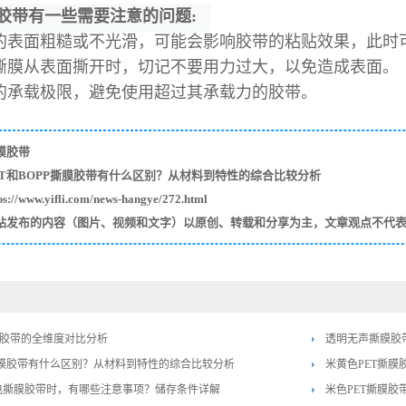
胶带有一些需要注意的问题:
用的表面粗糙或不光滑，可能会影响胶带的粘贴效果，此时
带撕膜从表面撕开时，切记不要用力过大，以免造成表面。
带的承载极限，避免使用超过其承载力的胶带。
膜胶带
ET和BOPP撕膜胶带有什么区别？从材料到特性的综合比较分析
/www.yifli.com/news-hangye/272.html
站发布的内容（图片、视频和文字）以原创、转载和分享为主，文章观点不代
撕膜胶带的全维度对比分析
透明无声撕膜胶
P撕膜胶带有什么区别？从材料到特性的综合比较分析
米黄色PET撕
电撕膜胶带时，有哪些注意事项？储存条件详解
米色PET撕膜