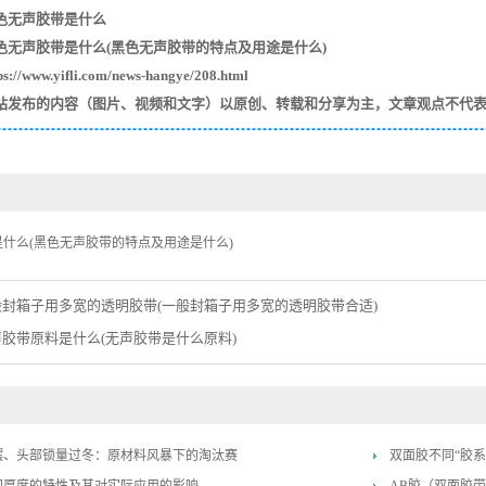
色无声胶带是什么
色无声胶带是什么(黑色无声胶带的特点及用途是什么)
/www.yifli.com/news-hangye/208.html
站发布的内容（图片、视频和文字）以原创、转载和分享为主，文章观点不代
什么(黑色无声胶带的特点及用途是什么)
般封箱子用多宽的透明胶带(一般封箱子用多宽的透明胶带合适)
声胶带原料是什么(无声胶带是什么原料)
摆、头部锁量过冬：原材料风暴下的淘汰赛
​双面胶不同“胶