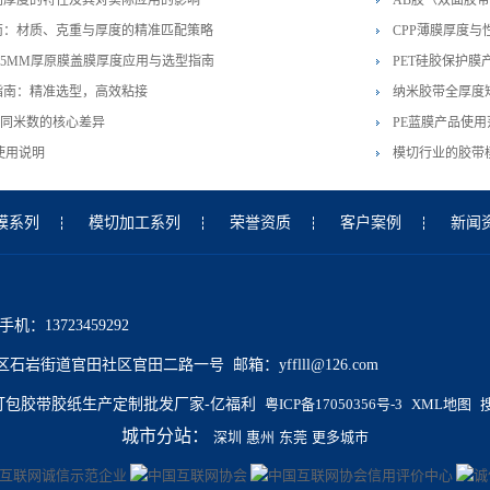
同厚度的特性及其对实际应用的影响
AB胶（双面胶
南：材质、克重与厚度的精准匹配策略
CPP薄膜厚度与
025MM厚原膜盖膜厚度应用与选型指南
PET硅胶保护膜
指南：精准选型，高效粘接
纳米胶带全厚度矩
不同米数的核心差异
PE蓝膜产品使
使用说明
模切行业的胶带
膜系列
模切加工系列
荣誉资质
客户案例
新闻
 手机：13723459292
岩街道官田社区官田二路一号 邮箱：yfflll@126.com
023 封箱打包胶带胶纸生产定制批发厂家-亿福利
粤ICP备17050356号-3
XML地图
城市分站：
深圳
惠州
东莞
更多城市