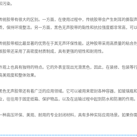
和污染。
传统胶带有很大的区别。一方面，在使用过程中，传统胶带会产生刺耳的撕裂
质，保持环境整洁。另一方面，黑色无声胶带的黏性和抗拉强度都非常高，可
传统胶带相比最显著的优势在于其无声环保性能。这种胶带采用高质量的粘合
该胶带还采用了高密度材质制成，具有更强的韧性和耐用性。
外观上也具有独特的特点。它的外表呈现出光滑黑色，因此，在装修、包装等
高美观度和整体效果。
黑色无声胶带还有着广泛的应用领域。它可以被用来密封各种容器，如玻璃瓶
业，往往用于固定纸箱、保护物品，以及在运输过程中起到防水和防潮的作用
一种高压环保、美观、耐用的专业封闭材料，具有多种实际应用场景。如果你
。