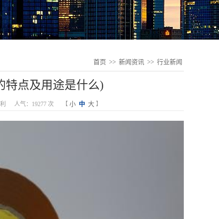
首页
>>
新闻资讯
>>
行业新闻
的特点及用途是什么)
小
中
大
利
人气：19277 次
【
】