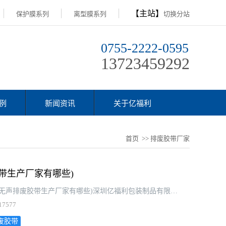
【主站】
保护膜系列
离型膜系列
切换分站
0755-2222-0595
13723459292
例
新闻资讯
关于亿福利
首页
>> 排废胶带厂家
带生产厂家有哪些)
亿福利2023-03-15资讯:深圳无声排废胶带生产厂家(无声排废胶带生产厂家有哪些)深圳亿福利包装制品有限公司是一家专业从事各种包装制品的研发、生产和销售的企业，成立于200···
17577
废胶带