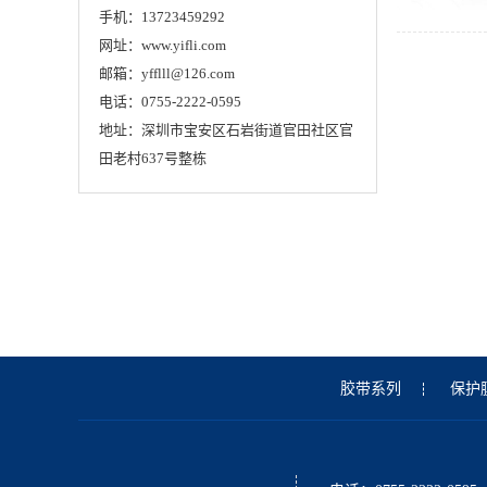
手机：13723459292
网址：www.yifli.com
邮箱：yfflll@126.com
电话：0755-2222-0595
地址：深圳市宝安区石岩街道官田社区官
田老村637号整栋
胶带系列
保护