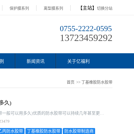
【主站】
保护膜系列
离型膜系列
切换分站
0755-2222-0595
13723459292
例
新闻资讯
关于亿福利
首页
>> 丁基橡胶防水胶带
多久)
亿福利2023-03-17资讯：防水胶带哪种最好(防水胶带一般可以用多久)优质的防水胶带可以持续几年甚至更久，而低质量的防水胶带则可能只能持续几个月或更短时间。
23479
乙丙防水胶带
丁基橡胶防水胶带
防水胶带制造商