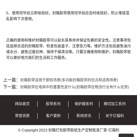
5、使用完毕后立即收拾好。封箱胶带使用完毕后应及时收拾好，防止堆放混
乱影响下次使用。
正确的使用和维护封箱胶带可以延长其寿命并保证包裹的安全性。注意事项包
括选择合适的封箱胶带、检查包装盒子、注意张力等。维护方法包括避免油污
或水分、避免过度拉伸、保持干燥清洁等。只要正确使用和维护，封箱胶带就
可以更好地为我们的生活和工作服务。
上一篇：
封箱胶带适用于那些场景(多功能封箱胶带的优点和适用场景)
下一篇：
封箱胶带在电商中的重要性是什么(封箱胶带在物流行业有什么优势)
网站首页
胶带系列
保护膜系列
模切加工系列
荣誉资质
客户案例
新闻资讯
关于亿福利
© Copyright 2023 封箱打包胶带胶纸生产定制批发厂家-亿福利