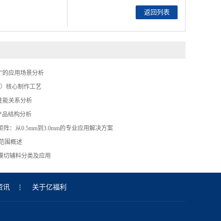
返回列表
系”的应用场景分析
带）核心制作工艺
性能关系分析
产品结构分析
阵：从0.5mm到3.0mm的专业应用解决方案
用范围概述
模切辅料分类及应用
资讯
关于亿福利