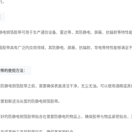
行。
域
静电铜箔胶带可用于生产通信设备、雷达等，其防静电、屏蔽、抗辐射等特性
箔胶带具有广泛的应用领域，其防静电、屏蔽、抗辐射、导电等特性能够满足
胶带的使用方法：
用防静电铜箔胶带之前，需要确保表面清洁干净，无尘无油。可以使用酒精或其
需要割断适当长度的防静电铜箔胶带。
断好的防静电铜箔胶带贴合在需要防静电的物品上，确保胶带与物品紧密贴合，
手指或其他工具将胶带压实，确保其牢固粘合。