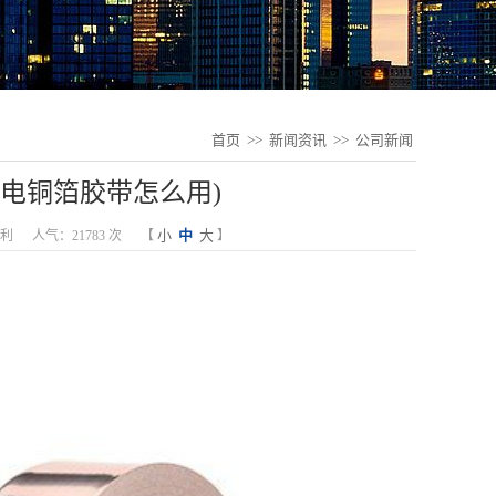
首页
>>
新闻资讯
>>
公司新闻
电铜箔胶带怎么用)
小
中
大
利
人气：21783 次
【
】