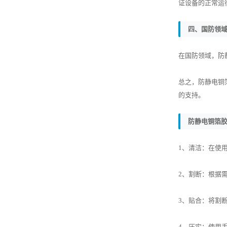
证设备的正常运
四、国防领
在国防领域，防
总之，防静电铜
的支持。
防静电铜箔
1、清洁：在使
2、割断：根据
3、贴合：将割
4、压实：使用