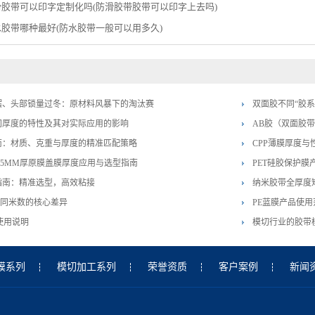
滑胶带可以印字定制化吗(防滑胶带胶带可以印字上去吗)
水胶带哪种最好(防水胶带一般可以用多久)
摆、头部锁量过冬：原材料风暴下的淘汰赛
​双面胶不同“胶
同厚度的特性及其对实际应用的影响
AB胶（双面胶
南：材质、克重与厚度的精准匹配策略
CPP薄膜厚度与
025MM厚原膜盖膜厚度应用与选型指南
PET硅胶保护膜
指南：精准选型，高效粘接
纳米胶带全厚度矩
不同米数的核心差异
PE蓝膜产品使
使用说明
模切行业的胶带
膜系列
模切加工系列
荣誉资质
客户案例
新闻