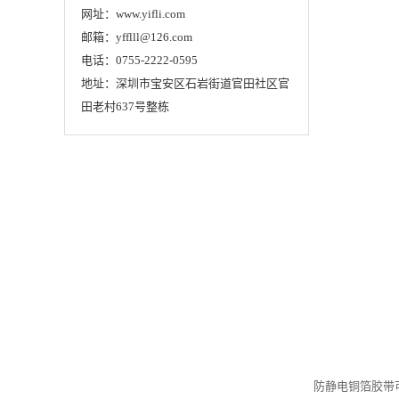
网址：www.yifli.com
邮箱：yfflll@126.com
电话：0755-2222-0595
地址：深圳市宝安区石岩街道官田社区官
田老村637号整栋
防静电铜箔胶带