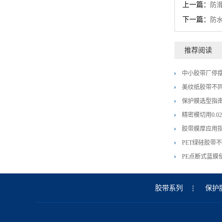
上一篇：
防
下一篇：
防
推荐阅读
中小胶带厂停
美纹纸胶带不
保护膜选型指
精密模切用0.
胶带膜厚应用
PET绿硅胶带
PE点断式蓝膜
胶带系列
保护